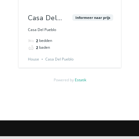
Casa Del
Informeer naar prijs
Pueblo
Casa Del Pueblo
bedden
2
baden
2
House
Casa Del Pueblo
Powered by
Estatik