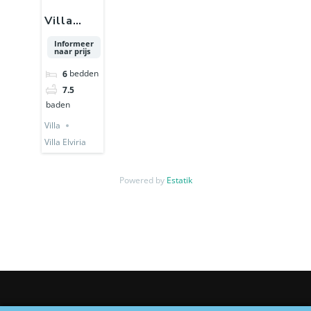
Villa
Elviria
Informeer
naar prijs
bedden
6
7.5
baden
Villa
Villa Elviria
Powered by
Estatik