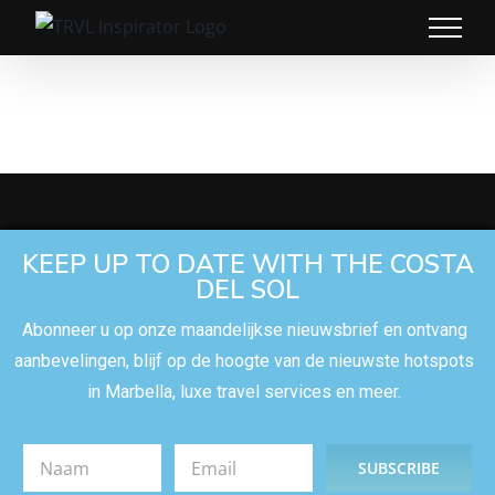
KEEP UP TO DATE WITH THE COSTA
DEL SOL
Abonneer u op onze maandelijkse nieuwsbrief en ontvang
aanbevelingen, blijf op de hoogte van de nieuwste hotspots
in Marbella, luxe travel services en meer.